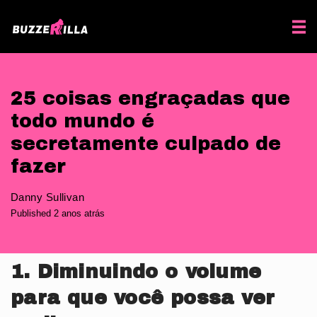
25 coisas engraçadas que
todo mundo é
secretamente culpado de
fazer
Danny Sullivan
Published 2 anos atrás
1. Diminuindo o volume
para que você possa ver