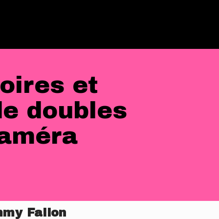
oires et
e doubles
caméra
mmy Fallon