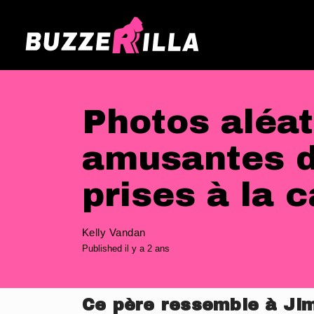
Photos aléat
amusantes d
prises à la 
Kelly Vandan
Published il y a 2 ans
Ce père ressemble à Ji